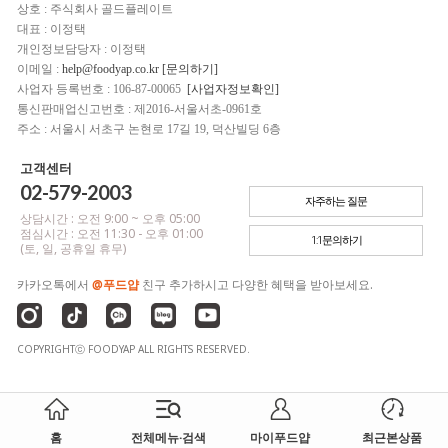
상호 : 주식회사 골드플레이트
대표 : 이정택
개인정보담당자 : 이정택
이메일 :
help@foodyap.co.kr [문의하기]
사업자 등록번호 : 106-87-00065
[사업자정보확인]
통신판매업신고번호 : 제2016-서울서초-0961호
주소 : 서울시 서초구 논현로 17길 19, 덕산빌딩 6층
고객센터
02-579-2003
자주하는 질문
상담시간 : 오전 9:00 ~ 오후 05:00
점심시간 : 오전 11:30 - 오후 01:00
1:1문의하기
(토, 일, 공휴일 휴무)
카카오톡에서
@푸드얍
친구 추가하시고 다양한 혜택을 받아보세요.
COPYRIGHTⓒ FOODYAP ALL RIGHTS RESERVED.
홈
전체메뉴·검색
마이푸드얍
최근본상품