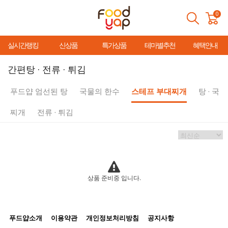
0
실시간랭킹
신상품
특가상품
테마별추천
혜택안내
간편탕 · 전류 · 튀김
푸드얍 엄선된 탕
국물의 한수
스테프 부대찌개
탕 · 국
찌개
전류 · 튀김
상품 준비중 입니다.
푸드얍소개
이용약관
개인정보처리방침
공지사항