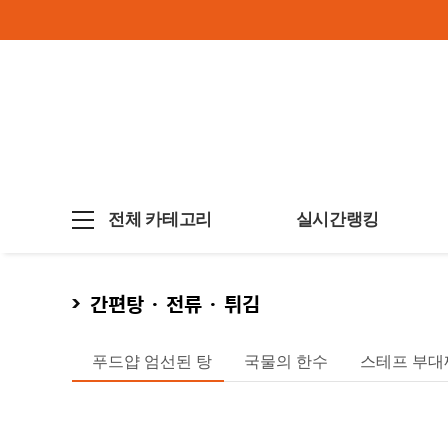
전체 카테고리
실시간랭킹
간편탕 · 전류 · 튀김
푸드얍 엄선된 탕
국물의 한수
스테프 부대