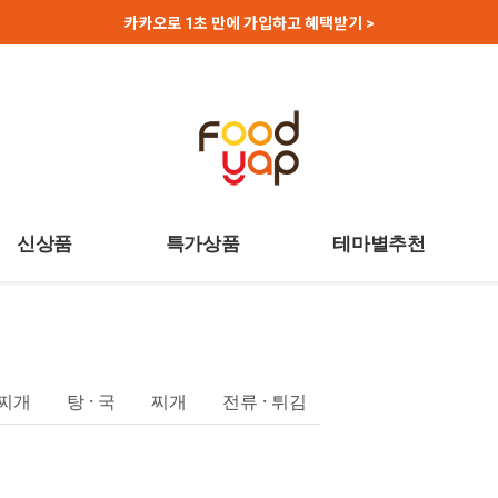
카카오로 1초 만에 가입하고 혜택받기 >
신상품
특가상품
테마별추천
찌개
탕 · 국
찌개
전류 · 튀김