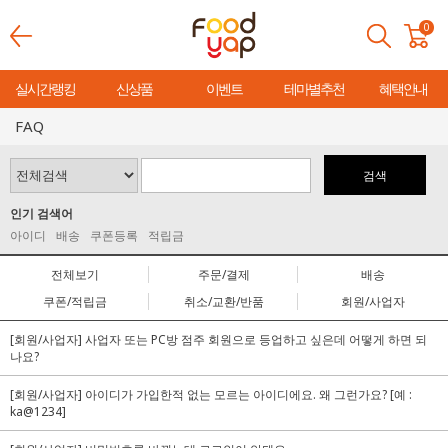
0
실시간랭킹
신상품
이벤트
테마별추천
혜택안내
FAQ
검색
인기 검색어
아이디
배송
쿠폰등록
적립금
전체보기
주문/결제
배송
쿠폰/적립금
취소/교환/반품
회원/사업자
[회원/사업자] 사업자 또는 PC방 점주 회원으로 등업하고 싶은데 어떻게 하면 되
나요?
[회원/사업자] 아이디가 가입한적 없는 모르는 아이디에요. 왜 그런가요? [예 :
ka@1234]