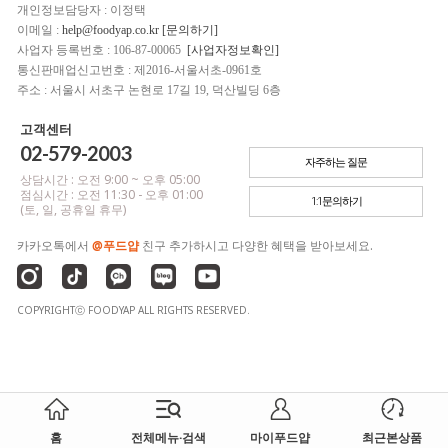
개인정보담당자 : 이정택
이메일 :
help@foodyap.co.kr [문의하기]
사업자 등록번호 : 106-87-00065
[사업자정보확인]
통신판매업신고번호 : 제2016-서울서초-0961호
주소 : 서울시 서초구 논현로 17길 19, 덕산빌딩 6층
고객센터
02-579-2003
자주하는 질문
상담시간 : 오전 9:00 ~ 오후 05:00
점심시간 : 오전 11:30 - 오후 01:00
1:1문의하기
(토, 일, 공휴일 휴무)
카카오톡에서
@푸드얍
친구 추가하시고 다양한 혜택을 받아보세요.
COPYRIGHTⓒ FOODYAP ALL RIGHTS RESERVED.
홈
전체메뉴·검색
마이푸드얍
최근본상품