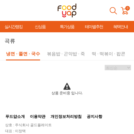
0
실시간랭킹
신상품
특가상품
테마별추천
혜택안내
곡류
냉면 · 쫄면 · 국수
볶음밥 · 곤약밥 · 죽
떡 · 떡볶이 · 팝콘
상품 준비중 입니다.
푸드얍소개
이용약관
개인정보처리방침
공지사항
상호 : 주식회사 골드플레이트
대표 : 이정택