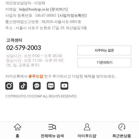
개인정보담당자 : 이정택
이메일 :
help@foodyap.co.kr [문의하기]
사업자 등록번호 : 106-87-00065
[사업자정보확인]
통신판매업신고번호 : 제2016-서울서초-0961호
주소 : 서울시 서초구 논현로 17길 19, 덕산빌딩 6층
고객센터
02-579-2003
자주하는 질문
상담시간 : 오전 9:00 ~ 오후 05:00
점심시간 : 오전 11:30 - 오후 01:00
1:1문의하기
(토, 일, 공휴일 휴무)
카카오톡에서
@푸드얍
친구 추가하시고 다양한 혜택을 받아보세요.
COPYRIGHTⓒ FOODYAP ALL RIGHTS RESERVED.
홈
전체메뉴·검색
마이푸드얍
최근본상품