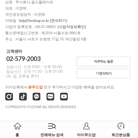
상호 : 주식회사 골드플레이트
대표 : 이정택
개인정보담당자 : 이정택
이메일 :
help@foodyap.co.kr [문의하기]
사업자 등록번호 : 106-87-00065
[사업자정보확인]
통신판매업신고번호 : 제2016-서울서초-0961호
주소 : 서울시 서초구 논현로 17길 19, 덕산빌딩 6층
고객센터
02-579-2003
자주하는 질문
상담시간 : 오전 9:00 ~ 오후 05:00
점심시간 : 오전 11:30 - 오후 01:00
1:1문의하기
(토, 일, 공휴일 휴무)
카카오톡에서
@푸드얍
친구 추가하시고 다양한 혜택을 받아보세요.
COPYRIGHTⓒ FOODYAP ALL RIGHTS RESERVED.
홈
전체메뉴·검색
마이푸드얍
최근본상품