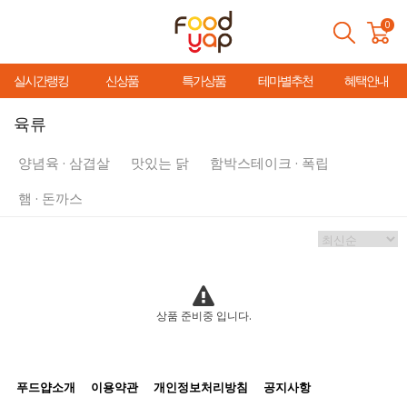
0
실시간랭킹
신상품
특가상품
테마별추천
혜택안내
육류
양념육 · 삼겹살
맛있는 닭
함박스테이크 · 폭립
햄 · 돈까스
상품 준비중 입니다.
푸드얍소개
이용약관
개인정보처리방침
공지사항