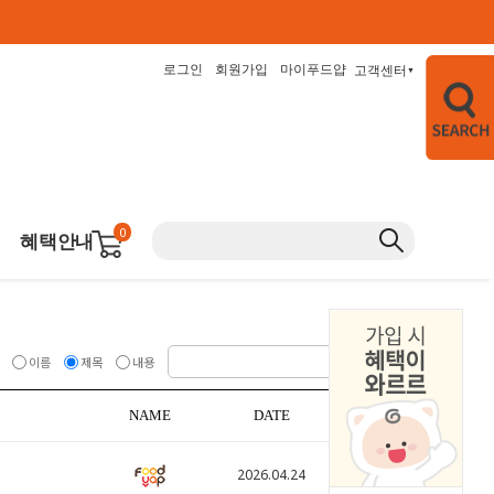
로그인
회원가입
마이푸드얍
고객센터
▼
0
혜택안내
이름
제목
내용
NAME
DATE
HITS
2026.04.24
214