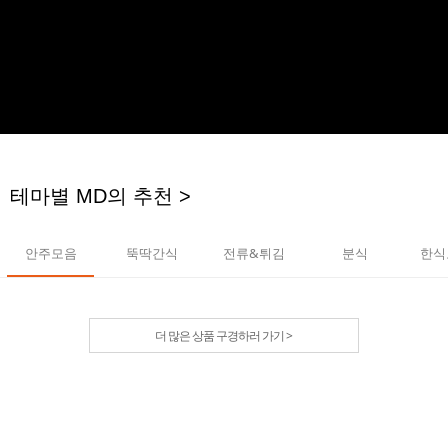
테마별 MD의 추천 >
안주모음
뚝딱간식
전류&튀김
분식
한식
더 많은 상품 구경하러 가기 >