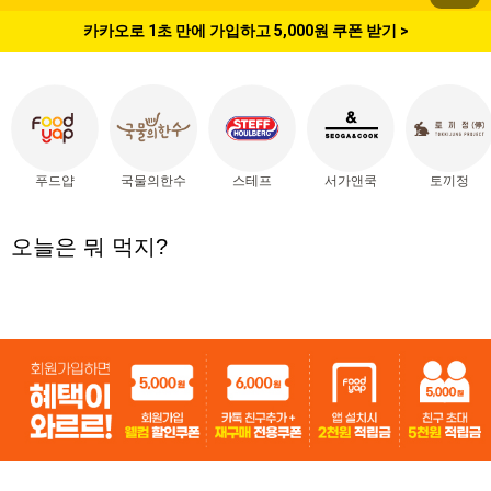
카카오로 1초 만에 가입하고 5,000원 쿠폰 받기 >
푸드얍
국물의한수
스테프
서가앤쿡
토끼정
오늘은 뭐 먹지?