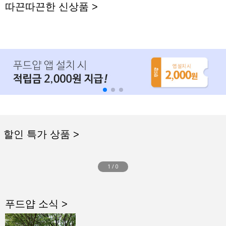
따끈따끈한 신상품 >
할인 특가 상품 >
1
/
0
푸드얍 소식 >