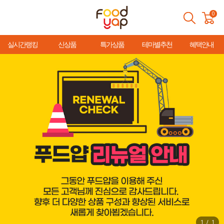
0
실시간랭킹
신상품
특가상품
테마별추천
혜택안내
1
/
1